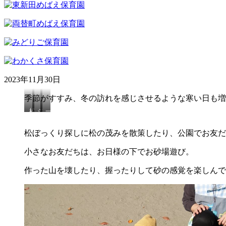
2023年11月30日
季節がすすみ、冬の訪れを感じさせるような寒い日も増
松
ジ
一
ぼ
ャ
緒
っ
ン
に
松ぼっくり探しに松の茂みを散策したり、公園でお友だ
く
グ
滑
り
ル
る
小さなお友だちは、お日様の下でお砂場遊び。
あ
ジ
と
る
ム
た
作った山を壊したり、握ったりして砂の感覚を楽しんで
か
く
の
な？
ぐ
し
り
い
♪
ね