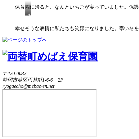
保育園に帰ると、なんといちごが実っていました。保護
お
い
し
幸せそうな表情に私たちも笑顔になりました。寒い冬を
い！
〒420-0032
静岡市葵区両替町1-6-6 2F
ryogaecho@mebae-en.net