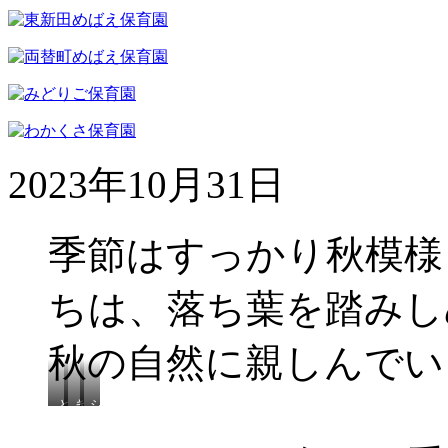
2023年10月31日
季節はすっかり秋模様
ちは、落ち葉を踏みし
秋の自然に親しんでい
ど
き
シ
ん
れ
ャ
ぐ
い
カ