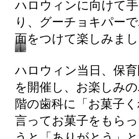
ハロウィンに向けて手
り
な
シ
み
葉
ャ
ー
っ
カ
り、グーチョキパーで
つ
ぱ
葉
け
っ
た
ぱ
面をつけて楽しみまし
の
音
が
す
10
グ
る
月
ー
ね
の
チ
ハロウィン当日、保育
製
ョ
作
キ
パ
を開催し、お楽しみの
ー
で
パ
階の歯科に「お菓子く
ン
プ
キ
ン
言ってお菓子をもらっ
体
操
うと「ありがとう」と