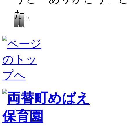
た。
ト
パ
リ
ネ
ッ
ル
ク
シ
オ
ア
ア
タ
ト
ー
リ
の
ー
お
ト
楽
し
み