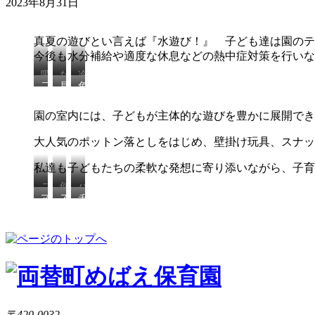
2023年8月31日
真夏の遊びとい言えば『水遊び！』 子ども達は園のテ
今後も水分補給や適度な休息などの熱中症対策を行いな
吸
た
冷
二
見
色
い
く
た
刀
て
水
込
さ
く
流
て！
ま
ま
ん
て
園の室内には、子どもが主体的な遊びを豊かに展開でき
～
泳
ぜ
れ
出
気
げ
ま
そ
て
持
大人気のポットン落としをはじめ、壁掛け玩具、スナッ
る
ぜ
う
き
ち
♪
よ！
た！
い
私達も子どもたちの柔軟な発想に寄り添いながら、子育
い
ね
こ
何
パ
マ
ス
チ
こ
が
ッ
ガ
ナ
ェ
に
隠
チ
ジ
ッ
ー
入
れ
ン
ン
プ
ン
れ
て
は
積
の
リ
る
る
め
み
新
ン
ん
か
れ
木
幹
グ
だ
な？！
た
で
線
や
よ
よ
見
が
お
ね
立
靴
手
〒420-0032