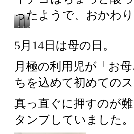
ったようで、おかわり
こ
食
イ
れ
べ
チ
も
ら
ゴ
5月14日は母の日。
と
れ
大
っ
た
好
て
よ！
き
♪
い
月極の利用児が「お母
い？
ちを込めて初めてのス
真っ直ぐに押すのが難
タンプしていました。