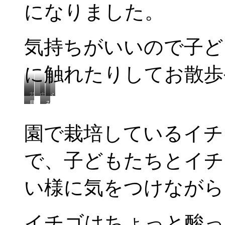
になりました。
気持ちがいいので子ど
に触れたりしてお散歩
花
虫
シ
見
み
束
い
ャ
て！
ん
を
る
ボ
た
な
作
か
ン
園で栽培しているイチ
く
で
ろ
な？
玉
さ
探
う
で
ん
検
か
き
で、子どもたちとイチ
で
だ！
な
た！
き
☆
た
♪
い様に気をつけながら
イチゴはちょっと酸っ