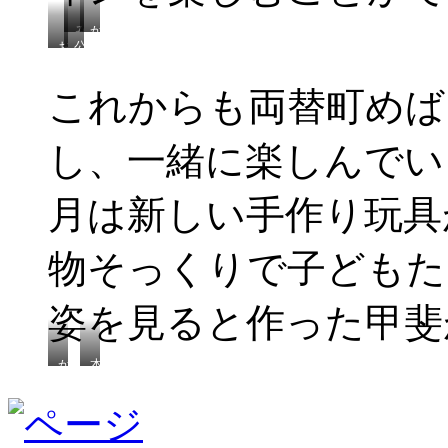
み
か
お
公
ん
わ
散
園
な
い
歩
で
で
い
これからも両替町めば
い
お
変
お
っ
や
身
化
て
つ
☆
け
し、一緒に楽しんでい
く
タ
ト
さ
る
イ
リ
ん
よ
ム
ッ
た
♪
月は新しい手作り玩具
～
ク
ち
オ
お
ア
菓
ト
子
物そっくりで子どもた
リ
ど
ー
う
ト
ぞ
姿を見ると作った甲斐
～
か
本
ん
物
か
み
ん
た
か
い