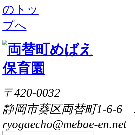
ん
な
♪
電
踏
子
切
レ
付
ン
き
ジ
の
温
道
め
路
ま
マ
す
ッ
よ
プ
～
ピ
ッ
ピ
ッ
ピ
ッ
〒420-0032
静岡市葵区両替町1-6-6 
ryogaecho@mebae-en.net