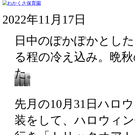
2022年11月17日
日中のぽかぽかとした
る程の冷え込み。晩秋
た。
み
み
お
て
ん
日
み
な
様
先月の10月31日ハ
て
で
ぽ
～
砂
か
遊
ぽ
装をして、ハロウィン
び
か
気
持
ち