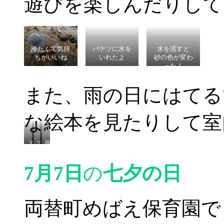
遊びを楽しんだりして
冷たくて気持
バケツに水を
水を流すと
ちがいいね
いれたよ
砂の色が変わ
った！
また、雨の日にはてる
な絵本を見たりして室
次
て
明
は
る
日
何
て
天
7月7日
の
七夕の日
が
る
気
出
坊
に
て
主
な
く
製
あ
両替町めばえ保育園で
る
作
れ
の
か