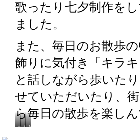
歌ったり七夕制作をし
な？
ました。
また、毎日のお散歩の
飾りに気付き「キラキ
と話しながら歩いたり
せていただいたり、街
ら毎日の散歩を楽しん
保
み
お
育
ん
願
園
な
い