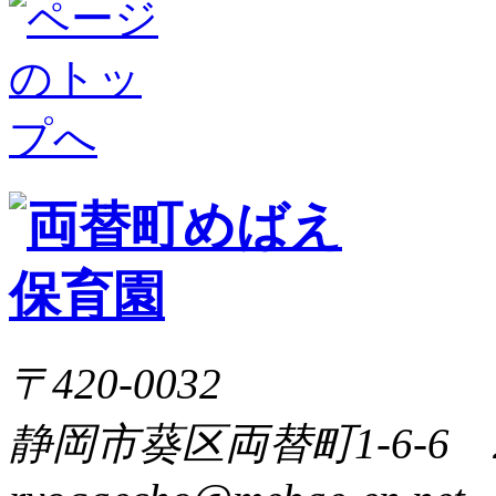
の
で
ご
笹
短
と
に
冊
が
飾
を
か
り
書
な
付
い
い
け
た
ま
よ
す
よ
う
に
〒420-0032
静岡市葵区両替町1-6-6 